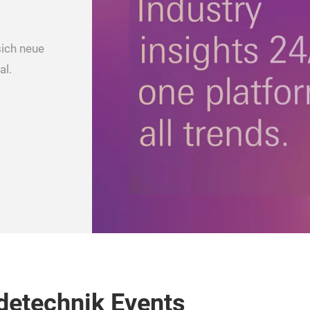
sich neue
al.
detechnik Events