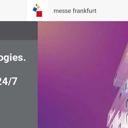
gies. 
Fachmessen für Licht 
Gebäudetechnik 
24/7
weltweit