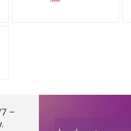
/7 –
.